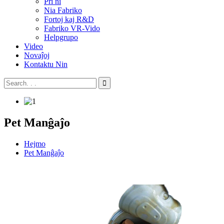
Pri ni
Nia Fabriko
Fortoj kaj R&D
Fabriko VR-Vido
Helpgrupo
Video
Novaĵoj
Kontaktu Nin
Pet Manĝaĵo
Hejmo
Pet Manĝaĵo