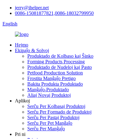
jerry@ihelper.net
0086-15081877821,0086-18032799950
English
Hejmo
Ekipaĵo & Solvoj
Produktado de Kolbaso kaj Ŝinko
Forming Products Processing
Produktado de Nudeloj kaj Pasto
Petfood Production Solution
Frostita Manĝaĵo Pretigo
Bakita Produkta Produktado
Manĝaĵo-Produktado
Aliaj Novaj Produktoj
Aplikoj
Serĉu Per Kolbasaj Produktoj
Serĉu Per Formado de Produktoj
Serĉu Per Pastaj Produktoj
Serĉu Per Pet Manĝaĵo
Serĉu Per Manĝaĵo
Pri ni