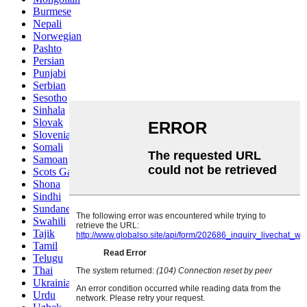
Burmese
Nepali
Norwegian
Pashto
Persian
Punjabi
Serbian
Sesotho
Sinhala
Slovak
Slovenian
Somali
Samoan
Scots Gaelic
Shona
Sindhi
Sundanese
Swahili
Tajik
Tamil
Telugu
Thai
Ukrainian
Urdu