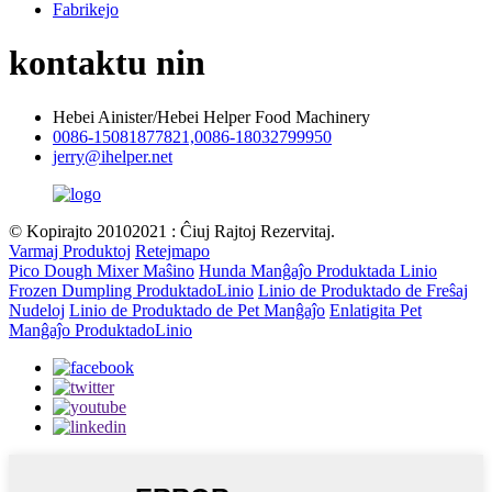
Fabrikejo
kontaktu nin
Hebei Ainister/Hebei Helper Food Machinery
0086-15081877821,0086-18032799950
jerry@ihelper.net
© Kopirajto 20102021 : Ĉiuj Rajtoj Rezervitaj.
Varmaj Produktoj
Retejmapo
Pico Dough Mixer Maŝino
Hunda Manĝaĵo Produktada Linio
Frozen Dumpling ProduktadoLinio
Linio de Produktado de Freŝaj
Nudeloj
Linio de Produktado de Pet Manĝaĵo
Enlatigita Pet
Manĝaĵo ProduktadoLinio