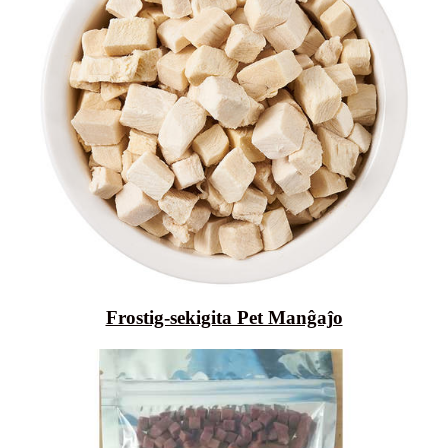
Frostig-sekigita Pet Manĝaĵo