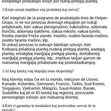
kompletajn produktajn liniojn por nutraĵ-pretigaj plantoj.
2.Kiujn areojn implikas viaj produktoj kaj servoj?
Kiel integristo de la programo de produktado-linio de Helper-
Grupo, ni ne nur provizas diversajn ekipaĵojn pri nutraĵ-
prilaborado, kiel: vakua plenigmaŝino, hakmaŝino, aŭtomata
trunĉilo, aŭtomata bakforno, vakua miksilo, vakua tumilo,
frostita viando/ Freŝa viando. muelilo, nudelo faranta maŝino,
pastilo faranta maŝino, ktp.
Ni ankaŭ provizas la sekvajn fabrikajn solvojn, kiel:
Kolbasoj prilaboraj plantoj,
nudelaj pretigaj plantoj, pastigaj
plantoj, enlatigitaj manĝaĵaj pretigaj plantoj, dorlotbestaj
manĝaĵaj pretigaj plantoj, ktp., implikas larĝan gamon de
malsamaj manĝaĵaj prilaborado kaj produktadkampoj.
3.Al kiuj landoj viaj ekipaĵoj estas eksportitaj?
Niaj klientoj estas ĉie en la mondo, inkluzive de Usono,
Kanado, Kolombio, Germanio, Francio, Turkio, Sud-Koreio,
Singapuro, Vjetnamio, Malajzio, Saud-Arabio, Barato,
Sudafriko kaj pli ol 40 landoj kaj regionoj, provizante
personigitajn solvojn. por malsamaj klientoj.
4.Kiel vi garantias la instaladon kaj postvendan servon de la
ekipaĵo?