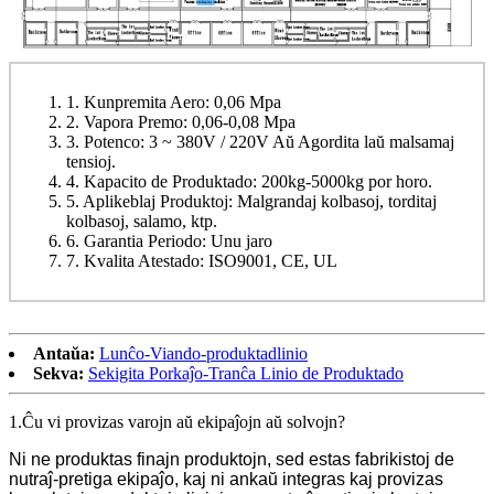
1. Kunpremita Aero: 0,06 Mpa
2. Vapora Premo: 0,06-0,08 Mpa
3. Potenco: 3 ~ 380V / 220V Aŭ Agordita laŭ malsamaj
tensioj.
4. Kapacito de Produktado: 200kg-5000kg por horo.
5. Aplikeblaj Produktoj: Malgrandaj kolbasoj, torditaj
kolbasoj, salamo, ktp.
6. Garantia Periodo: Unu jaro
7. Kvalita Atestado: ISO9001, CE, UL
Antaŭa:
Lunĉo-Viando-produktadlinio
Sekva:
Sekigita Porkaĵo-Tranĉa Linio de Produktado
1.Ĉu vi provizas varojn aŭ ekipaĵojn aŭ solvojn?
Ni ne produktas finajn produktojn, sed estas fabrikistoj de
nutraĵ-pretiga ekipaĵo, kaj ni ankaŭ integras kaj provizas