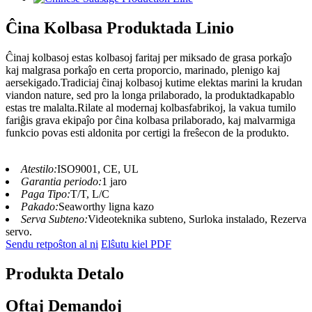
Ĉina Kolbasa Produktada Linio
Ĉinaj kolbasoj estas kolbasoj faritaj per miksado de grasa porkaĵo
kaj malgrasa porkaĵo en certa proporcio, marinado, plenigo kaj
aersekigado.Tradiciaj ĉinaj kolbasoj kutime elektas marini la krudan
viandon nature, sed pro la longa prilaborado, la produktadkapablo
estas tre malalta.Rilate al modernaj kolbasfabrikoj, la vakua tumilo
fariĝis grava ekipaĵo por ĉina kolbasa prilaborado, kaj malvarmiga
funkcio povas esti aldonita por certigi la freŝecon de la produkto.
Atestilo:
ISO9001, CE, UL
Garantia periodo:
1 jaro
Paga Tipo:
T/T, L/C
Pakado:
Seaworthy ligna kazo
Serva Subteno:
Videoteknika subteno, Surloka instalado, Rezerva
servo.
Sendu retpoŝton al ni
Elŝutu kiel PDF
Produkta Detalo
Oftaj Demandoj