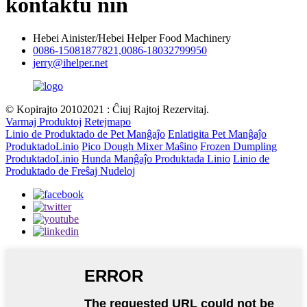
kontaktu nin
Hebei Ainister/Hebei Helper Food Machinery
0086-15081877821,0086-18032799950
jerry@ihelper.net
© Kopirajto 20102021 : Ĉiuj Rajtoj Rezervitaj.
Varmaj Produktoj
Retejmapo
Linio de Produktado de Pet Manĝaĵo
Enlatigita Pet Manĝaĵo
ProduktadoLinio
Pico Dough Mixer Maŝino
Frozen Dumpling
ProduktadoLinio
Hunda Manĝaĵo Produktada Linio
Linio de
Produktado de Freŝaj Nudeloj