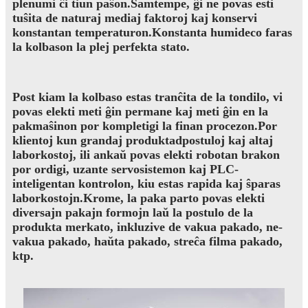
plenumi ĉi tiun paŝon.Samtempe, ĝi ne povas esti
tuŝita de naturaj mediaj faktoroj kaj konservi
konstantan temperaturon.Konstanta humideco faras
la kolbason la plej perfekta stato.
Post kiam la kolbaso estas tranĉita de la tondilo, vi
povas elekti meti ĝin permane kaj meti ĝin en la
pakmaŝinon por kompletigi la finan procezon.Por
klientoj kun grandaj produktadpostuloj kaj altaj
laborkostoj, ili ankaŭ povas elekti robotan brakon
por ordigi, uzante servosistemon kaj PLC-
inteligentan kontrolon, kiu estas rapida kaj ŝparas
laborkostojn.Krome, la paka parto povas elekti
diversajn pakajn formojn laŭ la postulo de la
produkta merkato, inkluzive de vakua pakado, ne-
vakua pakado, haŭta pakado, streĉa filma pakado,
ktp.