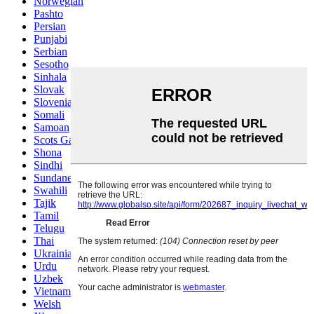
Norwegian
Pashto
Persian
Punjabi
Serbian
Sesotho
Sinhala
Slovak
Slovenian
Somali
Samoan
Scots Gaelic
Shona
Sindhi
Sundanese
Swahili
Tajik
Tamil
Telugu
Thai
Ukrainian
Urdu
Uzbek
Vietnamese
Welsh