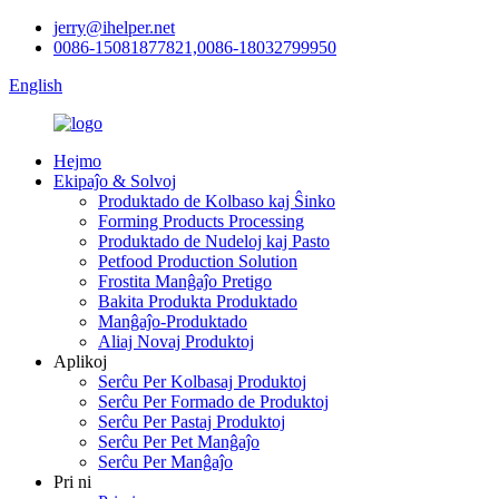
jerry@ihelper.net
0086-15081877821,0086-18032799950
English
Hejmo
Ekipaĵo & Solvoj
Produktado de Kolbaso kaj Ŝinko
Forming Products Processing
Produktado de Nudeloj kaj Pasto
Petfood Production Solution
Frostita Manĝaĵo Pretigo
Bakita Produkta Produktado
Manĝaĵo-Produktado
Aliaj Novaj Produktoj
Aplikoj
Serĉu Per Kolbasaj Produktoj
Serĉu Per Formado de Produktoj
Serĉu Per Pastaj Produktoj
Serĉu Per Pet Manĝaĵo
Serĉu Per Manĝaĵo
Pri ni