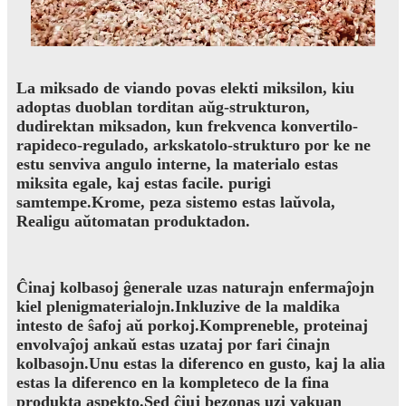
La miksado de viando povas elekti miksilon, kiu
adoptas duoblan torditan aŭg-strukturon,
dudirektan miksadon, kun frekvenca konvertilo-
rapideco-regulado, arkskatolo-strukturo por ke ne
estu senviva angulo interne, la materialo estas
miksita egale, kaj estas facile. purigi
samtempe.Krome, peza sistemo estas laŭvola,
Realigu aŭtomatan produktadon.
Ĉinaj kolbasoj ĝenerale uzas naturajn enfermaĵojn
kiel plenigmaterialojn.Inkluzive de la maldika
intesto de ŝafoj aŭ porkoj.Kompreneble, proteinaj
envolvaĵoj ankaŭ estas uzataj por fari ĉinajn
kolbasojn.Unu estas la diferenco en gusto, kaj la alia
estas la diferenco en la kompleteco de la fina
produkta aspekto.Sed ĉiuj bezonas uzi vakuan