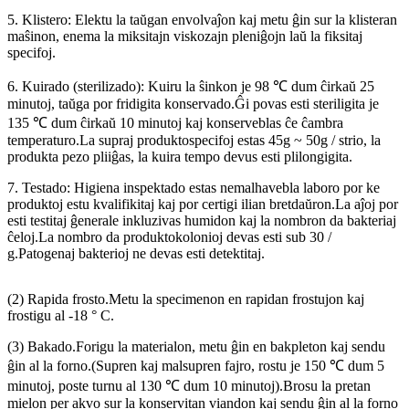
5. Klistero: Elektu la taŭgan envolvaĵon kaj metu ĝin sur la klisteran
maŝinon, enema la miksitajn viskozajn pleniĝojn laŭ la fiksitaj
specifoj.
6. Kuirado (sterilizado): Kuiru la ŝinkon je 98 ℃ dum ĉirkaŭ 25
minutoj, taŭga por fridigita konservado.Ĝi povas esti steriligita je
135 ℃ dum ĉirkaŭ 10 minutoj kaj konserveblas ĉe ĉambra
temperaturo.La supraj produktospecifoj estas 45g ~ 50g / strio, la
produkta pezo pliiĝas, la kuira tempo devus esti plilongigita.
7. Testado: Higiena inspektado estas nemalhavebla laboro por ke
produktoj estu kvalifikitaj kaj por certigi ilian bretdaŭron.La aĵoj por
esti testitaj ĝenerale inkluzivas humidon kaj la nombron da bakteriaj
ĉeloj.La nombro da produktokolonioj devas esti sub 30 /
g.Patogenaj bakterioj ne devas esti detektitaj.
(2) Rapida frosto.Metu la specimenon en rapidan frostujon kaj
frostigu al -18 ° C.
(3) Bakado.Forigu la materialon, metu ĝin en bakpleton kaj sendu
ĝin al la forno.(Supren kaj malsupren fajro, rostu je 150 ℃ dum 5
minutoj, poste turnu al 130 ℃ dum 10 minutoj).Brosu la pretan
mielon per akvo sur la konservitan viandon kaj sendu ĝin al la forno