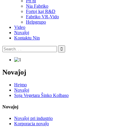
Pri ni
Nia Fabriko
Fortoj kaj R&D
Fabriko VR-Vido
Helpgrupo
Video
Novaĵoj
Kontaktu Nin
Novaĵoj
Hejmo
Novaĵoj
Soja Vegetara Ŝinko Kolbaso
Novaĵoj
Novaĵoj pri industrio
Korporacia novaĵo