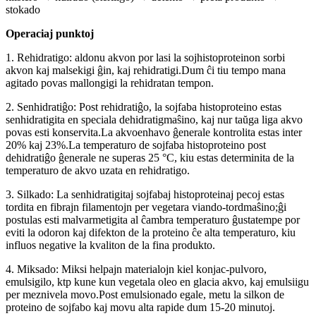
stokado
Operaciaj punktoj
1. Rehidratigo: aldonu akvon por lasi la sojhistoproteinon sorbi
akvon kaj malsekigi ĝin, kaj rehidratigi.Dum ĉi tiu tempo mana
agitado povas mallongigi la rehidratan tempon.
2. Senhidratiĝo: Post rehidratiĝo, la sojfaba histoproteino estas
senhidratigita en speciala dehidratigmaŝino, kaj nur taŭga liga akvo
povas esti konservita.La akvoenhavo ĝenerale kontrolita estas inter
20% kaj 23%.La temperaturo de sojfaba histoproteino post
dehidratiĝo ĝenerale ne superas 25 °C, kiu estas determinita de la
temperaturo de akvo uzata en rehidratigo.
3. Silkado: La senhidratigitaj sojfabaj histoproteinaj pecoj estas
tordita en fibrajn filamentojn per vegetara viando-tordmaŝino;ĝi
postulas esti malvarmetigita al ĉambra temperaturo ĝustatempe por
eviti la odoron kaj difekton de la proteino ĉe alta temperaturo, kiu
influos negative la kvaliton de la fina produkto.
4. Miksado: Miksi helpajn materialojn kiel konjac-pulvoro,
emulsigilo, ktp kune kun vegetala oleo en glacia akvo, kaj emulsiigu
per meznivela movo.Post emulsionado egale, metu la silkon de
proteino de sojfabo kaj movu alta rapide dum 15-20 minutoj.