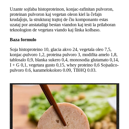
Uzante sojfaba histoproteinon, konjac-rafinitan pulvoron,
proteinan pulvoron kaj vegetan oleon kiel la ĉefajn
krudaĵojn, la strukturaj trajtoj de ĉiu komponanto estas
uzataj por anstataŭigi bestan viandon kaj testi la prilaboran
teknologion de vegetara viando kaj ŝinka kolbaso.
Baza formulo
Soja histoproteino 10, glacia akvo 24, vegetala oleo 7,5,
konjac-pulvoro 1,2, proteina pulvoro 3, modifita amelo 1,8,
tablosalo 0,9, blanka sukero 0,4, monosodia glutamato 0,14,
I + G 0,1, vegetara gusto 0,15, whey proteino 0,6 Sojsaŭco-
pulvoro 0.6, karamelokoloro 0.09, TBHQ 0.03.