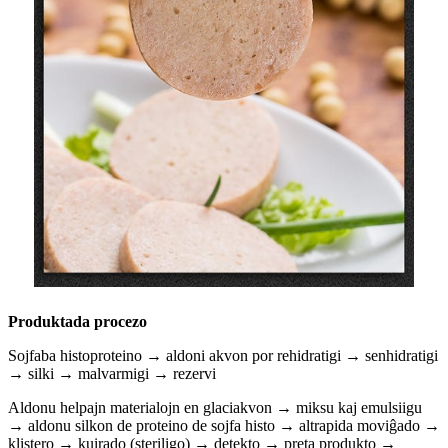
Produktada procezo
Sojfaba histoproteino → aldoni akvon por rehidratigi → senhidratigi
→ silki → malvarmigi → rezervi
Aldonu helpajn materialojn en glaciakvon → miksu kaj emulsiigu
→ aldonu silkon de proteino de sojfa histo → altrapida moviĝado →
klistero → kuirado (steriligo) → detekto → preta produkto →