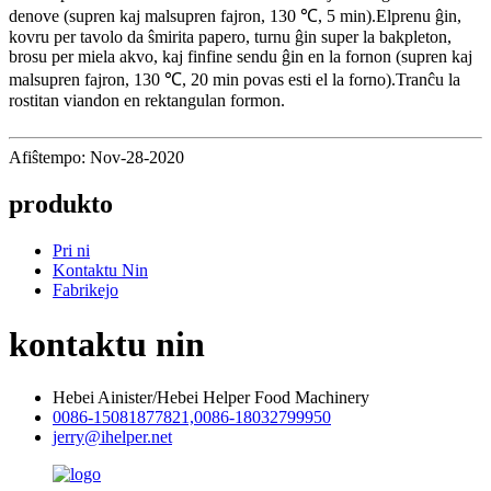
denove (supren kaj malsupren fajron, 130 ℃, 5 min).Elprenu ĝin,
kovru per tavolo da ŝmirita papero, turnu ĝin super la bakpleton,
brosu per miela akvo, kaj finfine sendu ĝin en la fornon (supren kaj
malsupren fajron, 130 ℃, 20 min povas esti el la forno).Tranĉu la
rostitan viandon en rektangulan formon.
Afiŝtempo: Nov-28-2020
produkto
Pri ni
Kontaktu Nin
Fabrikejo
kontaktu nin
Hebei Ainister/Hebei Helper Food Machinery
0086-15081877821,0086-18032799950
jerry@ihelper.net