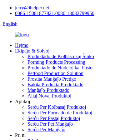
jerry@ihelper.net
0086-15081877821,0086-18032799950
English
Hejmo
Ekipaĵo & Solvoj
Produktado de Kolbaso kaj Ŝinko
Forming Products Processing
Produktado de Nudeloj kaj Pasto
Petfood Production Solution
Frostita Manĝaĵo Pretigo
Bakita Produkta Produktado
Manĝaĵo-Produktado
Aliaj Novaj Produktoj
Aplikoj
Serĉu Per Kolbasaj Produktoj
Serĉu Per Formado de Produktoj
Serĉu Per Pastaj Produktoj
Serĉu Per Pet Manĝaĵo
Serĉu Per Manĝaĵo
Pri ni